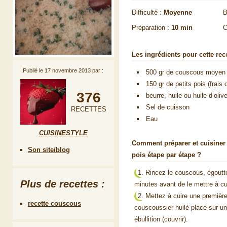
Difficulté :
Moyenne
B
Préparation :
10 min
C
Les ingrédients pour cette rece
Publié le
17 novembre 2013
par :
500 gr de couscous moyen
150 gr de petits pois (frais 
376
beurre, huile ou huile d’oliv
Sel de cuisson
RECETTES
Eau
CUISINESTYLE
Comment préparer et cuisiner 
Son site/blog
pois étape par étape ?
Rincez le couscous, égoutte
Plus de recettes :
minutes avant de le mettre à cu
Mettez à cuire une première
recette couscous
couscoussier huilé placé sur u
ébullition (couvrir).