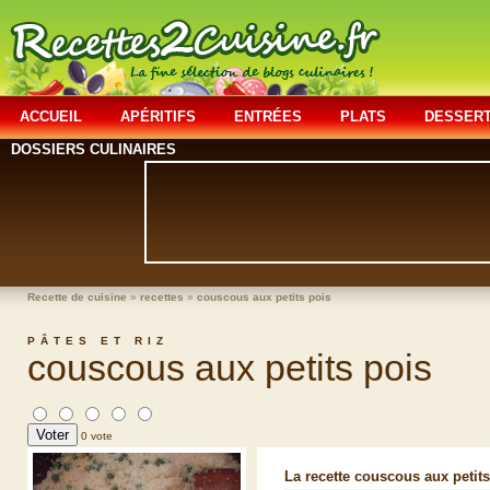
ACCUEIL
APÉRITIFS
ENTRÉES
PLATS
DESSER
DOSSIERS CULINAIRES
Recette de cuisine
»
recettes
»
couscous aux petits pois
PÂTES ET RIZ
couscous aux petits pois
0 vote
La recette couscous aux petits 