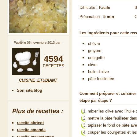
Difficulté :
Facile
B
Préparation :
5 min
C
Les ingrédients pour cette rece
Publié le
08 novembre 2013
par :
chèvre
gruyère
4594
courgette
olive
RECETTES
huile d’olive
pâte feuillettée
CUISINE_ETUDIANT
Son site/blog
Comment préparer et cuisiner 
étape par étape ?
Plus de recettes :
mixer les olive avec l’huile 
mettre la pâte feuilleter da
recette abricot
tapisser le fond de pâte av
recette amande
couper les courgettes et le
recette mascarpone