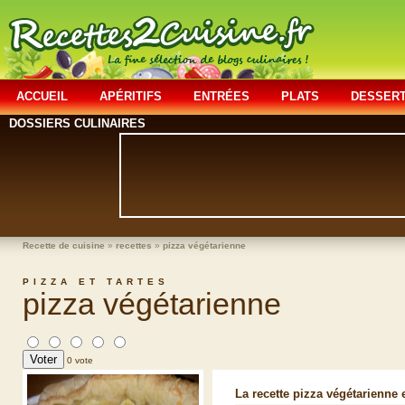
ACCUEIL
APÉRITIFS
ENTRÉES
PLATS
DESSER
DOSSIERS CULINAIRES
Recette de cuisine
»
recettes
»
pizza végétarienne
PIZZA ET TARTES
pizza végétarienne
0 vote
La recette pizza végétarienne e